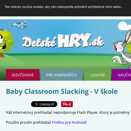
Táto stránka využíva cookies, aby vám zabezpečila pohodlné prehliadanie tohto webu...
DIEVČENSKÉ
PRE NAJMENŠÍCH
LOGICKÉ
NÁUČN
Baby Classroom Slacking - V škole
Váš internetový prehliadač nepodporuje Flash Player, ktorý je potrebný p
Použite prosím prehliadač
Firefox pre Android
!