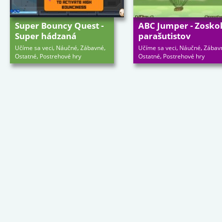
Super Bouncy Quest -
ABC Jumper - Zosko
Super hádzaná
parašutistov
,
,
,
,
,
Učíme sa veci
Náučné
Zábavné
Učíme sa veci
Náučné
Zábav
,
,
Ostatné
Postrehové hry
Ostatné
Postrehové hry