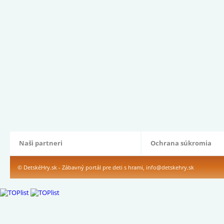
Naši partneri
Ochrana súkromia
© DetskéHry.sk - Zábavný portál pre deti s hrami,
info@detskehry.sk