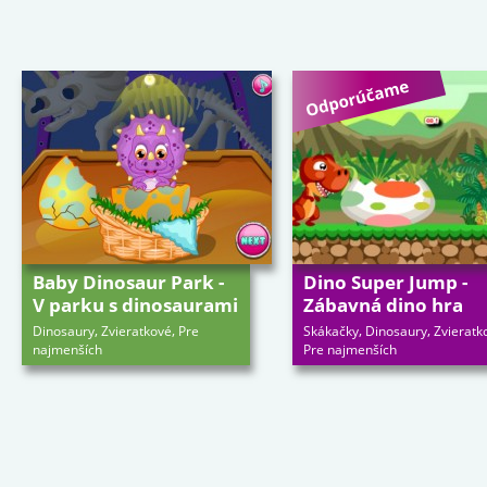
Baby Dinosaur Park -
Dino Super Jump -
V parku s dinosaurami
Zábavná dino hra
,
,
,
,
Dinosaury
Zvieratkové
Pre
Skákačky
Dinosaury
Zvieratk
najmenších
Pre najmenších