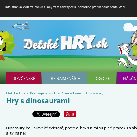
Táto stránka využíva cookies, aby vám zabezpečila pohodlné prehliadanie tohto webu...
DIEVČENSKÉ
PRE NAJMENŠÍCH
LOGICKÉ
NÁUČN
Detské Hry
»
Pre najmenších
»
Zvieratkové
»
Dinosaury
Hry s dinosaurami
Dinosaury boli praveké zvieratá, preto aj hry s nimi sú plné praveku a ak
aj ty na ne!