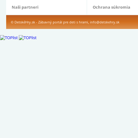
Naši partneri
Ochrana súkromia
© DetskéHry.sk - Zábavný portál pre deti s hrami,
info@detskehry.sk