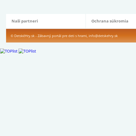
Naši partneri
Ochrana súkromia
© DetskéHry.sk - Zábavný portál pre deti s hrami,
info@detskehry.sk