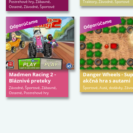
,
,
,
,
Postrehové hry
Zábavné
Traktory
Závodné
Športové
,
,
Ostatné
Závodné
Športové
Madmen Racing 2 -
Danger Wheels - Su
Bláznivé preteky
akčná hra s autami
,
,
,
,
,
Závodné
Športové
Zábavné
Športové
Autá, dodávky
Závo
,
Ostatné
Postrehové hry