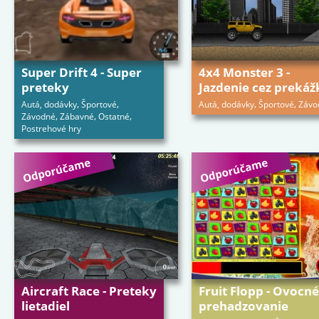
Super Drift 4 - Super
4x4 Monster 3 -
preteky
Jazdenie cez prekáž
,
,
,
,
Autá, dodávky
Športové
Autá, dodávky
Športové
Závo
,
,
,
Závodné
Zábavné
Ostatné
Postrehové hry
Aircraft Race - Preteky
Fruit Flopp - Ovocné
lietadiel
prehadzovanie