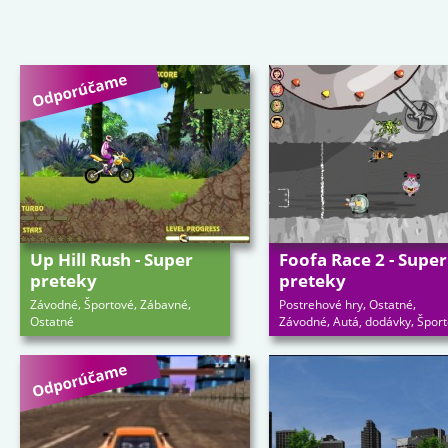
Up Hill Rush - Super
Foofa Race 2 - Super
preteky
preteky
,
,
,
,
,
Závodné
Športové
Zábavné
Postrehové hry
Ostatné
,
,
Ostatné
Závodné
Autá, dodávky
Špor