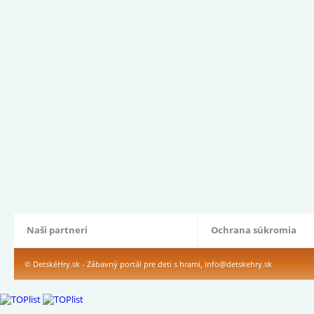
Naši partneri
Ochrana súkromia
© DetskéHry.sk - Zábavný portál pre deti s hrami,
info@detskehry.sk