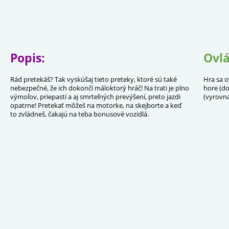
Popis:
Ovlá
Rád pretekáš? Tak vyskúšaj tieto preteky, ktoré sú také
Hra sa o
nebezpečné, že ich dokončí máloktorý hráč! Na trati je plno
hore (do
výmoľov, priepastí a aj smrteľných prevýšení, preto jazdi
(vyrovna
opatrne! Pretekať môžeš na motorke, na skejborte a keď
to zvládneš, čakajú na teba bonusové vozidlá.