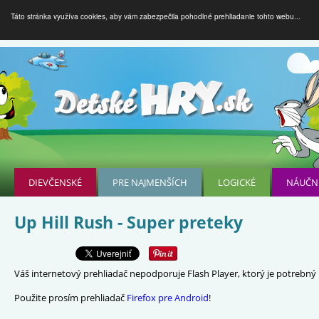
Táto stránka využíva cookies, aby vám zabezpečila pohodlné prehliadanie tohto webu...
DIEVČENSKÉ
PRE NAJMENŠÍCH
LOGICKÉ
NÁUČN
Up Hill Rush - Super preteky
Váš internetový prehliadač nepodporuje Flash Player, ktorý je potrebný p
Použite prosím prehliadač
Firefox pre Android
!