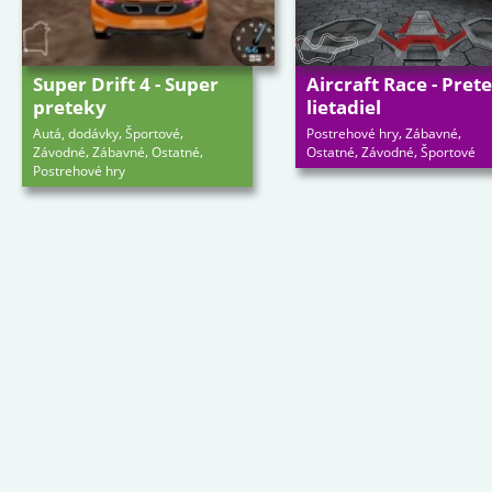
Super Drift 4 - Super
Aircraft Race - Pret
preteky
lietadiel
,
,
,
,
Autá, dodávky
Športové
Postrehové hry
Zábavné
,
,
,
,
,
Závodné
Zábavné
Ostatné
Ostatné
Závodné
Športové
Postrehové hry