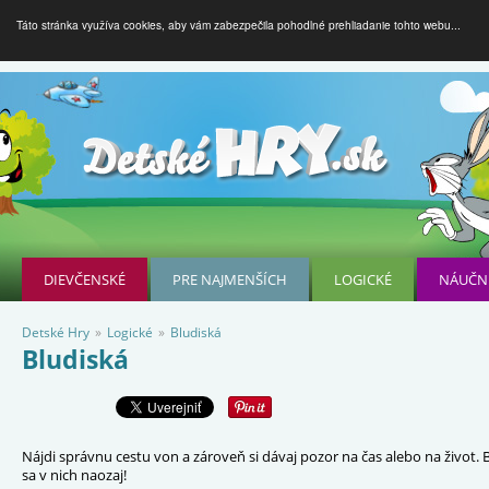
Táto stránka využíva cookies, aby vám zabezpečila pohodlné prehliadanie tohto webu...
DIEVČENSKÉ
PRE NAJMENŠÍCH
LOGICKÉ
NÁUČN
Detské Hry
»
Logické
»
Bludiská
Bludiská
Nájdi správnu cestu von a zároveň si dávaj pozor na čas alebo na život. 
sa v nich naozaj!