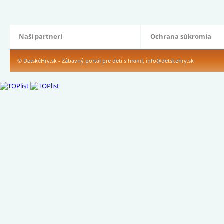
Naši partneri
Ochrana súkromia
© DetskéHry.sk - Zábavný portál pre deti s hrami,
info@detskehry.sk