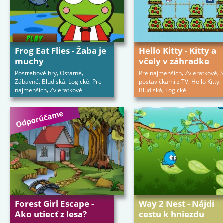
Frog Eat Flies - Žaba je
Hello Kitty - Kitty a
muchy
včely v záhradke
,
,
,
,
Postrehové hry
Ostatné
Pre najmenších
Zvieratkové
,
,
,
,
,
Zábavné
Bludiská
Logické
Pre
postavičkami z TV
Hello Kitty
,
,
najmenších
Zvieratkové
Bludiská
Logické
Forest Girl Escape -
Way 2 Nest - Nájdi
Ako utiecť z lesa?
cestu k hniezdu