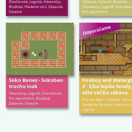
,
,
,
,
,
,
Dievčenské
Logické
Adventúry
Zábavné
Ostatné
Bludiská
,
,
,
,
,
Bludiská
Hľadanie vecí
Zábavné
Hlavolamy
Logické
Zvieratko
Ostatné
Pre najmenších
Soko Bones - Sokoban
Fireboy and Watergi
trochu inak
2 - Ešte lepšie levely
ešte väčšia zábava
,
,
,
Hlavolamy
Logické
Zvieratkové
,
,
Pre najmenších
Bludiská
,
,
Hry pre dvoch
Ostatné
Akčné
,
Zábavné
Ostatné
,
,
Skákačky
Bludiská
Adventúry
Logické