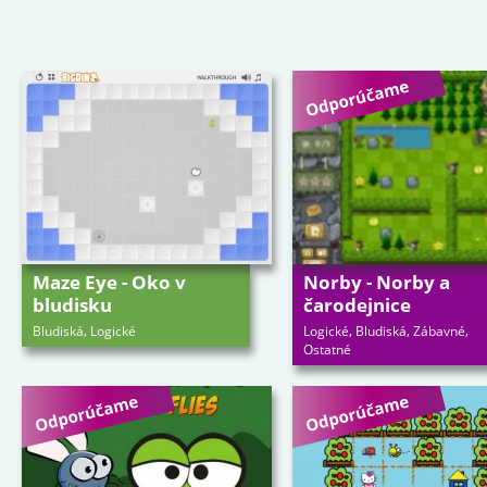
Maze Eye - Oko v
Norby - Norby a
bludisku
čarodejnice
,
,
,
,
Bludiská
Logické
Logické
Bludiská
Zábavné
Ostatné