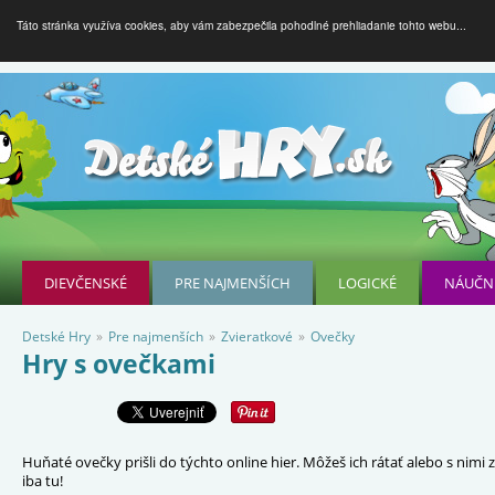
Táto stránka využíva cookies, aby vám zabezpečila pohodlné prehliadanie tohto webu...
DIEVČENSKÉ
PRE NAJMENŠÍCH
LOGICKÉ
NÁUČN
Detské Hry
»
Pre najmenších
»
Zvieratkové
»
Ovečky
Hry s ovečkami
Huňaté ovečky prišli do týchto online hier. Môžeš ich rátať alebo s nim
iba tu!