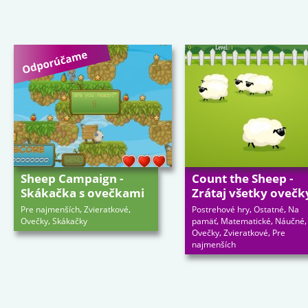
Sheep Campaign -
Count the Sheep -
Skákačka s ovečkami
Zrátaj všetky ovečk
,
,
,
,
Pre najmenších
Zvieratkové
Postrehové hry
Ostatné
Na
,
,
,
,
Ovečky
Skákačky
pamäť
Matematické
Náučné
,
,
Ovečky
Zvieratkové
Pre
najmenších