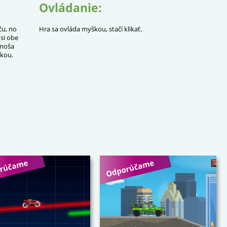
Ovládanie:
aču, no
Hra sa ovláda myškou, stačí klikať.
 si obe
amoša
škou.