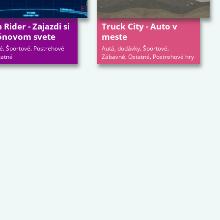
Rider - Zajazdi si
Truck City - Auto v
ónovom svete
meste
,
,
,
,
é
Športové
Postrehové
Autá, dodávky
Športové
,
,
tatné
Zábavné
Ostatné
Postrehové hry