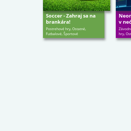
Soccer - Zahraj sa na
Neon 
brankára!
v ne
,
,
Postrehové hry
Ostatné
Závodn
,
,
Futbalové
Športové
hry
Os