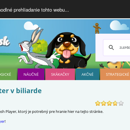
dlné prehliadanie tohto webu...
OGICKÉ
NÁUČNÉ
SKÁKAČKY
AKČNÉ
STRATEGICKÉ
ter v biliarde
h Player, ktorý je potrebný pre hranie hier na tejto stránke.
yer
!