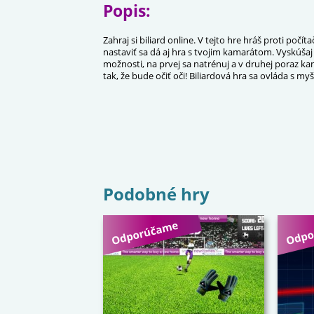
Popis:
Zahraj si biliard online. V tejto hre hráš proti počít
nastaviť sa dá aj hra s tvojim kamarátom. Vyskúšaj
možnosti, na prvej sa natrénuj a v druhej poraz k
tak, že bude očiť oči! Biliardová hra sa ovláda s my
Podobné hry