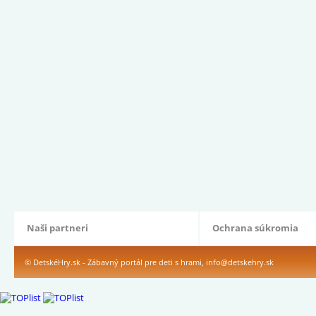
Naši partneri
Ochrana súkromia
© DetskéHry.sk - Zábavný portál pre deti s hrami,
info@detskehry.sk