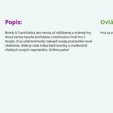
Popis:
Ovlá
Bomb It 5 prichádza ako verzia už obľúbenej a známej hry.
Hra sa o
Nová verzia navyše prichádza s možnosťou hrať hru v
dvojici, či za ušetrené body nakúpiť svojej postavičke nové
oblečenie. Stále je však treba klásť bomby a zneškodniť
všetkých svojich nepriateľov. Držíme palce!