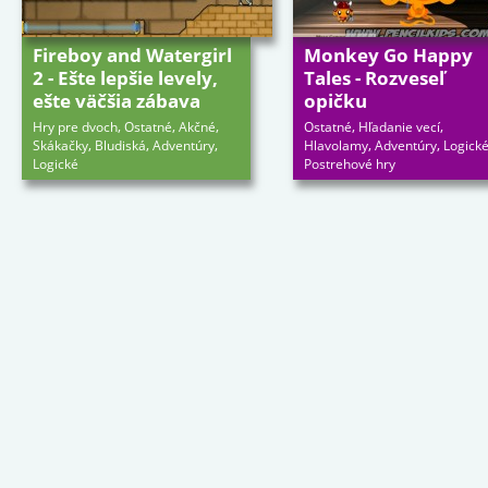
Fireboy and Watergirl
Monkey Go Happy
2 - Ešte lepšie levely,
Tales - Rozveseľ
ešte väčšia zábava
opičku
,
,
,
,
,
Hry pre dvoch
Ostatné
Akčné
Ostatné
Hľadanie vecí
,
,
,
,
,
Skákačky
Bludiská
Adventúry
Hlavolamy
Adventúry
Logick
Logické
Postrehové hry