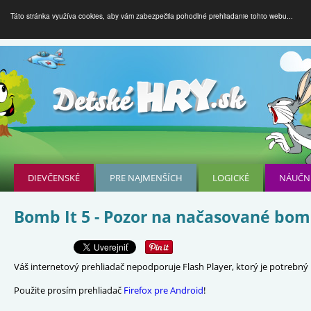
Táto stránka využíva cookies, aby vám zabezpečila pohodlné prehliadanie tohto webu...
DIEVČENSKÉ
PRE NAJMENŠÍCH
LOGICKÉ
NÁUČN
Bomb It 5 - Pozor na načasované bom
Váš internetový prehliadač nepodporuje Flash Player, ktorý je potrebný p
Použite prosím prehliadač
Firefox pre Android
!