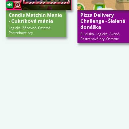
Candis Matchin Mania
Pizza Delivery
- Cukríková mánia
Challenge - Šialená
donáška
,
,
,
Logické
Zábavné
Ostatné
Postrehové hry
,
,
,
Bludiská
Logické
Akčné
,
Postrehové hry
Ostatné