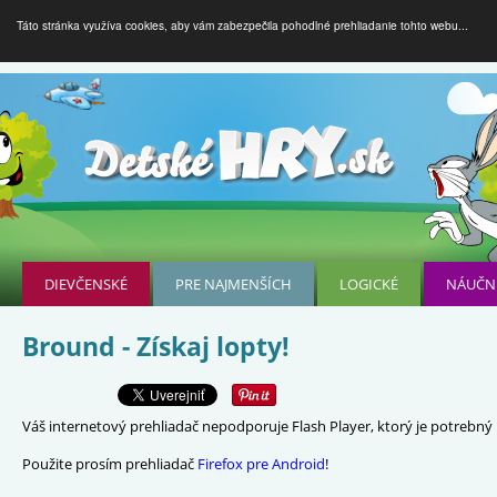
Táto stránka využíva cookies, aby vám zabezpečila pohodlné prehliadanie tohto webu...
DIEVČENSKÉ
PRE NAJMENŠÍCH
LOGICKÉ
NÁUČN
Bround - Získaj lopty!
Váš internetový prehliadač nepodporuje Flash Player, ktorý je potrebný p
Použite prosím prehliadač
Firefox pre Android
!