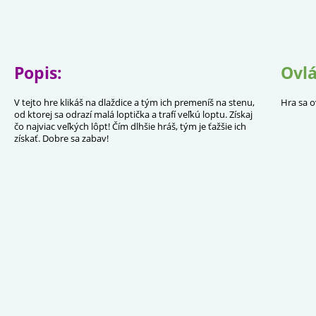
Popis:
Ovlá
V tejto hre klikáš na dlaždice a tým ich premeníš na stenu,
Hra sa o
od ktorej sa odrazí malá loptička a trafí veľkú loptu. Získaj
čo najviac veľkých lôpt! Čím dlhšie hráš, tým je ťažšie ich
získať. Dobre sa zabav!