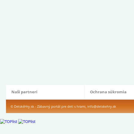
Naši partneri
Ochrana súkromia
© DetskéHry.sk - Zábavný portál pre deti s hrami,
info@detskehry.sk