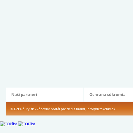
Naši partneri
Ochrana súkromia
© DetskéHry.sk - Zábavný portál pre deti s hrami,
info@detskehry.sk