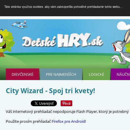
Táto stránka využíva cookies, aby vám zabezpečila pohodlné prehliadanie tohto webu...
DIEVČENSKÉ
PRE NAJMENŠÍCH
LOGICKÉ
NÁUČN
City Wizard - Spoj tri kvety!
Váš internetový prehliadač nepodporuje Flash Player, ktorý je potrebný p
Použite prosím prehliadač
Firefox pre Android
!