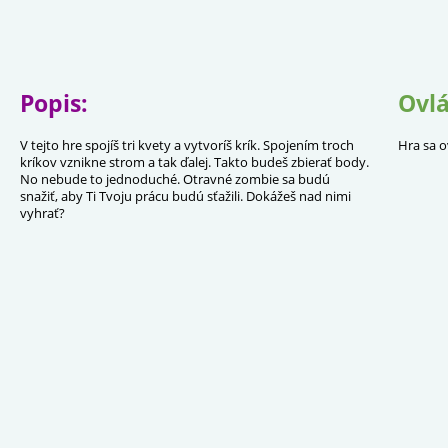
Popis:
Ovlá
V tejto hre spojíš tri kvety a vytvoríš krík. Spojením troch
Hra sa o
kríkov vznikne strom a tak ďalej. Takto budeš zbierať body.
No nebude to jednoduché. Otravné zombie sa budú
snažiť, aby Ti Tvoju prácu budú sťažili. Dokážeš nad nimi
vyhrať?