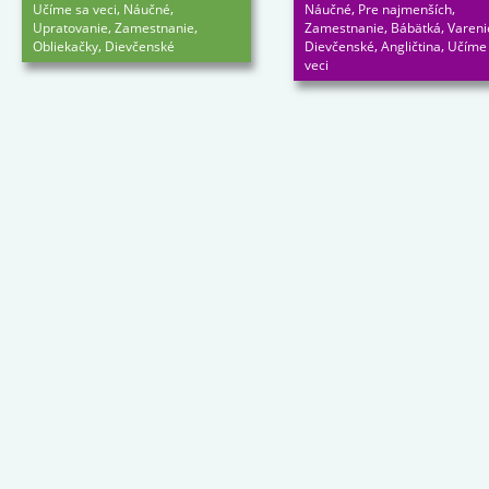
,
,
,
,
Učíme sa veci
Náučné
Náučné
Pre najmenších
,
,
,
,
Upratovanie
Zamestnanie
Zamestnanie
Bábätká
Vareni
,
,
,
Obliekačky
Dievčenské
Dievčenské
Angličtina
Učíme
veci