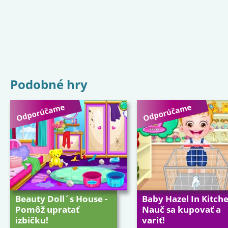
Podobné hry
Beauty Doll´s House -
Baby Hazel In Kitche
Pomôž upratať
Nauč sa kupovať a
izbičku!
variť!