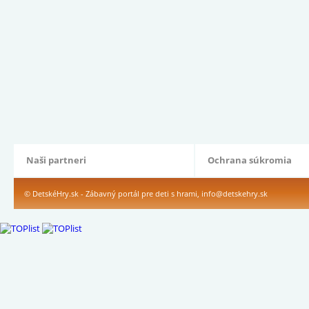
Naši partneri
Ochrana súkromia
© DetskéHry.sk - Zábavný portál pre deti s hrami,
info@detskehry.sk