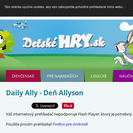
Táto stránka využíva cookies, aby vám zabezpečila pohodlné prehliadanie tohto webu...
DIEVČENSKÉ
PRE NAJMENŠÍCH
LOGICKÉ
NÁUČN
Daily Ally - Deň Allyson
Váš internetový prehliadač nepodporuje Flash Player, ktorý je potrebný p
Použite prosím prehliadač
Firefox pre Android
!