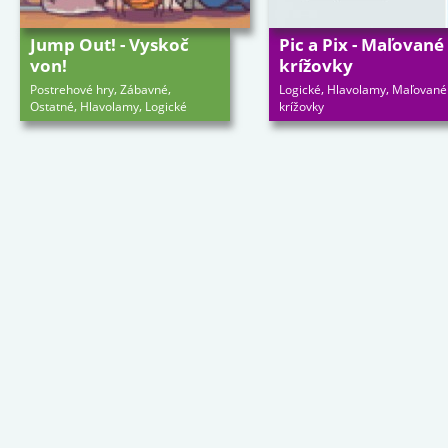
Jump Out! - Vyskoč
Pic a Pix - Maľované
von!
krížovky
,
,
,
,
Postrehové hry
Zábavné
Logické
Hlavolamy
Maľované
,
,
Ostatné
Hlavolamy
Logické
krížovky