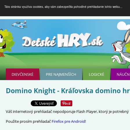
Táto stránka využíva cookies, aby vám zabezpečila pohodlné prehliadanie tohto webu...
DIEVČENSKÉ
PRE NAJMENŠÍCH
LOGICKÉ
NÁUČN
Domino Knight - Kráľovska domino h
Váš internetový prehliadač nepodporuje Flash Player, ktorý je potrebný p
Použite prosím prehliadač
Firefox pre Android
!