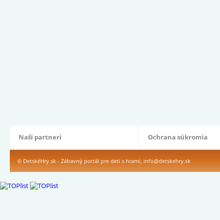
Naši partneri
Ochrana súkromia
© DetskéHry.sk - Zábavný portál pre deti s hrami,
info@detskehry.sk