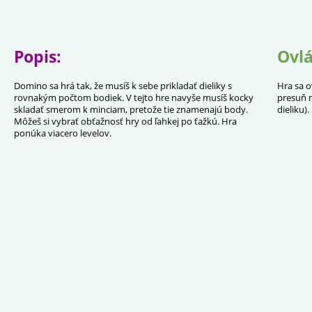
Popis:
Ovlá
Domino sa hrá tak, že musíš k sebe prikladať dieliky s
Hra sa o
rovnakým počtom bodiek. V tejto hre navyše musíš kocky
presuň n
skladať smerom k minciam, pretože tie znamenajú body.
dieliku).
Môžeš si vybrať obťažnosť hry od ľahkej po ťažkú. Hra
ponúka viacero levelov.