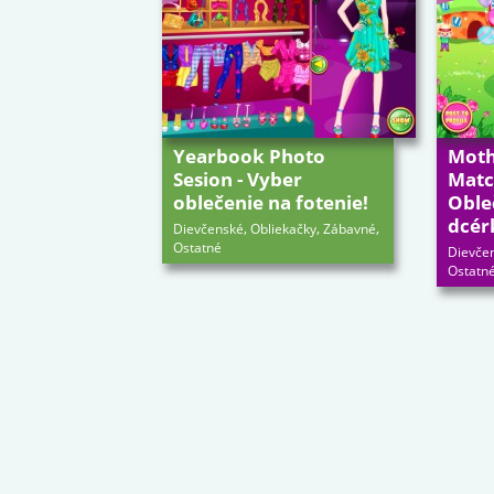
Yearbook Photo
Moth
Sesion - Vyber
Match
oblečenie na fotenie!
Oble
dcér
,
,
,
Dievčenské
Obliekačky
Zábavné
Ostatné
Dievče
Ostatn