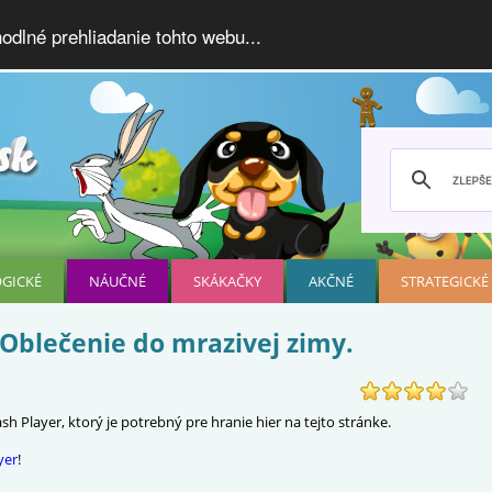
dlné prehliadanie tohto webu...
OGICKÉ
NÁUČNÉ
SKÁKAČKY
AKČNÉ
STRATEGICKÉ
 Oblečenie do mrazivej zimy.
h Player, ktorý je potrebný pre hranie hier na tejto stránke.
yer
!