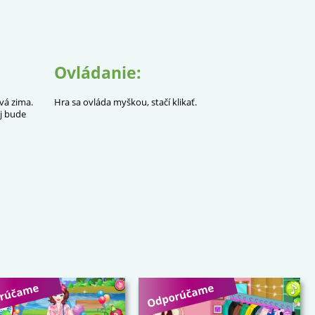
Ovládanie:
vá zima.
Hra sa ovláda myškou, stačí klikať.
ej bude