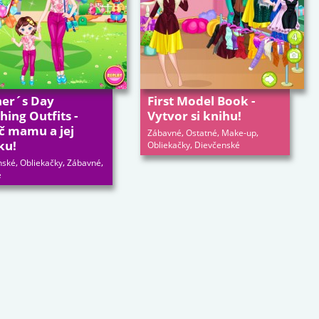
er´s Day
First Model Book -
ing Outfits -
Vytvor si knihu!
č mamu a jej
,
,
,
Zábavné
Ostatné
Make-up
ku!
,
Obliekačky
Dievčenské
,
,
,
nské
Obliekačky
Zábavné
é