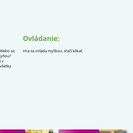
Ovládanie:
 Alebo sa
Hra sa ovláda myškou, stačí klikať.
hyňou?
 v
 všetky