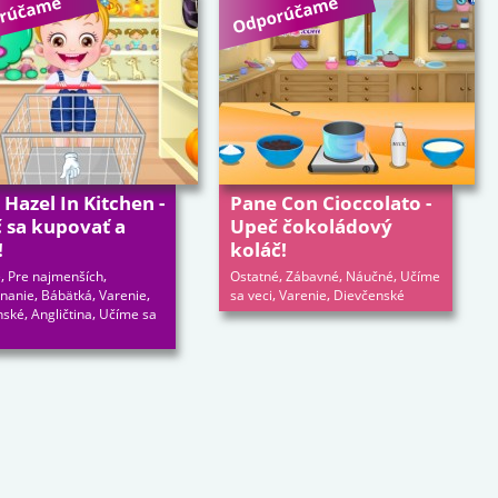
Hazel In Kitchen -
Pane Con Cioccolato -
 sa kupovať a
Upeč čokoládový
!
koláč!
,
,
,
,
,
é
Pre najmenších
Ostatné
Zábavné
Náučné
Učíme
,
,
,
,
,
nanie
Bábätká
Varenie
sa veci
Varenie
Dievčenské
,
,
nské
Angličtina
Učíme sa