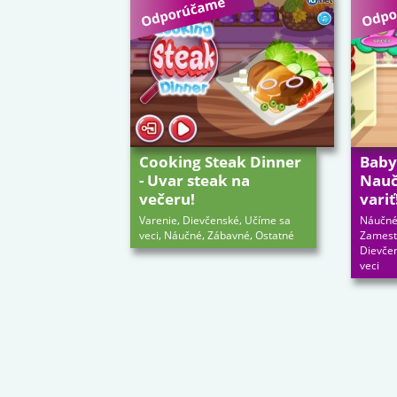
Cooking Steak Dinner
Baby 
- Uvar steak na
Nauč
večeru!
variť
,
,
Varenie
Dievčenské
Učíme sa
Náučn
,
,
,
veci
Náučné
Zábavné
Ostatné
Zamest
Dievče
veci