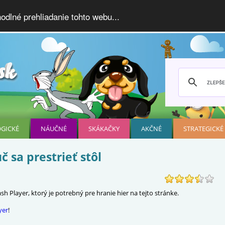
dlné prehliadanie tohto webu...
OGICKÉ
NÁUČNÉ
SKÁKAČKY
AKČNÉ
STRATEGICKÉ
č sa prestrieť stôl
h Player, ktorý je potrebný pre hranie hier na tejto stránke.
yer
!