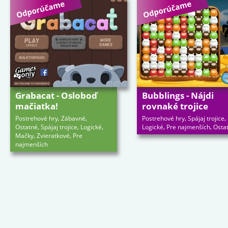
Grabacat - Osloboď
Bubblings - Nájdi
mačiatka!
rovnaké trojice
,
,
,
,
Postrehové hry
Zábavné
Postrehové hry
Spájaj trojice
,
,
,
,
,
Ostatné
Spájaj trojice
Logické
Logické
Pre najmenších
Osta
,
,
Mačky
Zvieratkové
Pre
najmenších