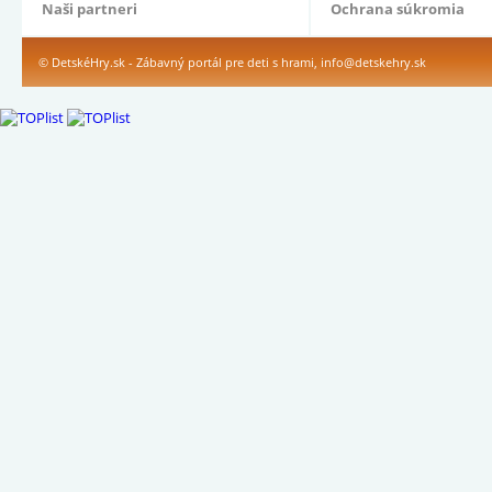
Naši partneri
Ochrana súkromia
© DetskéHry.sk - Zábavný portál pre deti s hrami,
info@detskehry.sk