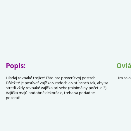
Popis:
Ovlá
Hľadaj rovnaké trojice! Táto hra preverí tvoj postreh.
Hra sa o
Dôležité je posúvať vajíčka v radoch a v stĺpcoch tak, aby sa
stretli vždy rovnaké vajíčka pri sebe (minimálny počet je 3).
Vajíčka majú podobné dekorácie, treba sa poriadne
pozerať!