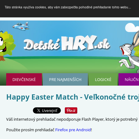
Táto stránka využíva cookies, aby vám zabezpečila pohodlné prehliadanie tohto webu...
DIEVČENSKÉ
PRE NAJMENŠÍCH
LOGICKÉ
NÁUČN
Happy Easter Match - Veľkonočné tro
Váš internetový prehliadač nepodporuje Flash Player, ktorý je potrebný p
Použite prosím prehliadač
Firefox pre Android
!