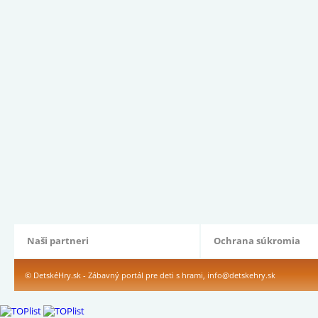
Naši partneri
Ochrana súkromia
© DetskéHry.sk - Zábavný portál pre deti s hrami,
info@detskehry.sk