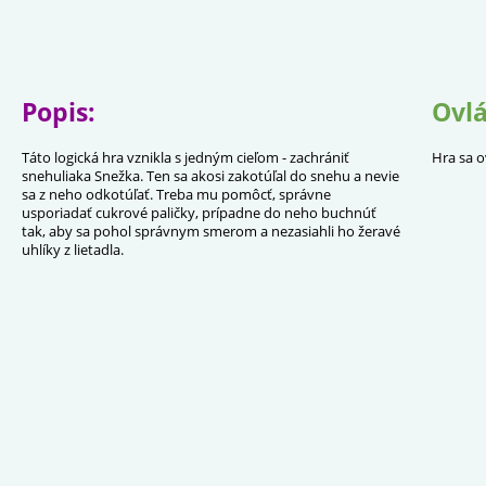
Popis:
Ovlá
Táto logická hra vznikla s jedným cieľom - zachrániť
Hra sa o
snehuliaka Snežka. Ten sa akosi zakotúľal do snehu a nevie
sa z neho odkotúľať. Treba mu pomôcť, správne
usporiadať cukrové paličky, prípadne do neho buchnúť
tak, aby sa pohol správnym smerom a nezasiahli ho žeravé
uhlíky z lietadla.