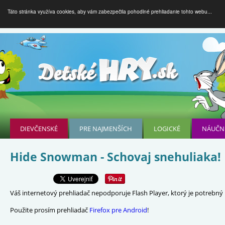
Táto stránka využíva cookies, aby vám zabezpečila pohodlné prehliadanie tohto webu...
DIEVČENSKÉ
PRE NAJMENŠÍCH
LOGICKÉ
NÁUČN
Hide Snowman - Schovaj snehuliaka!
Váš internetový prehliadač nepodporuje Flash Player, ktorý je potrebný p
Použite prosím prehliadač
Firefox pre Android
!