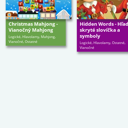
Christmas Mahjong -
Hidden Words - Hľad
Vianočný Mahjong
skryté slovíčka a
symboly
,
,
,
Logické
Hlavolamy
Mahjong
,
Vianočné
Ostatné
,
,
,
Logické
Hlavolamy
Ostatné
Vianočné