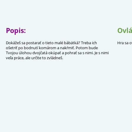
Popis:
Ovlá
Dokážeš sa postarať o tieto malé bábätká? Treba ich
Hra sa o
ošetriť po bodnutí komárom a nakŕmiť. Potom bude
Tvojou úlohou dvojčatá okúpať a pohrať sa s nimi. Je s nimi
veľa práce, ale určite to zvládneš.