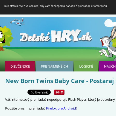
Táto stránka využíva cookies, aby vám zabezpečila pohodlné prehliadanie tohto webu...
DIEVČENSKÉ
PRE NAJMENŠÍCH
LOGICKÉ
NÁUČN
New Born Twins Baby Care - Postaraj 
Váš internetový prehliadač nepodporuje Flash Player, ktorý je potrebný p
Použite prosím prehliadač
Firefox pre Android
!