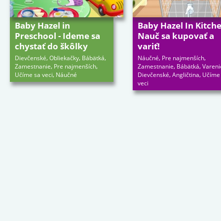
Baby Hazel in
Baby Hazel In Kitche
Preschool - Ideme sa
Nauč sa kupovať a
chystať do škôlky
variť!
,
,
,
,
,
Dievčenské
Obliekačky
Bábätká
Náučné
Pre najmenších
,
,
,
,
Zamestnanie
Pre najmenších
Zamestnanie
Bábätká
Vareni
,
,
,
Učíme sa veci
Náučné
Dievčenské
Angličtina
Učíme
veci