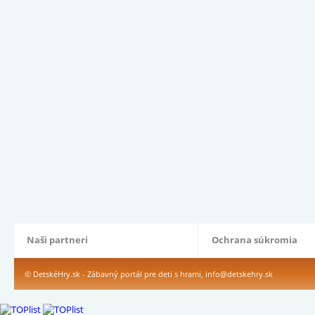
Naši partneri
Ochrana súkromia
© DetskéHry.sk - Zábavný portál pre deti s hrami,
info@detskehry.sk