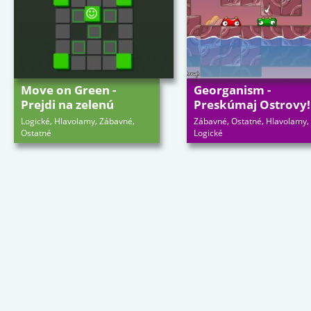
Move on Green -
Georganism -
Prejdi na zelenú
Preskúmaj Ostrovy!
,
,
,
,
,
,
Logické
Hlavolamy
Zábavné
Zábavné
Ostatné
Hlavolamy
Ostatné
Logické