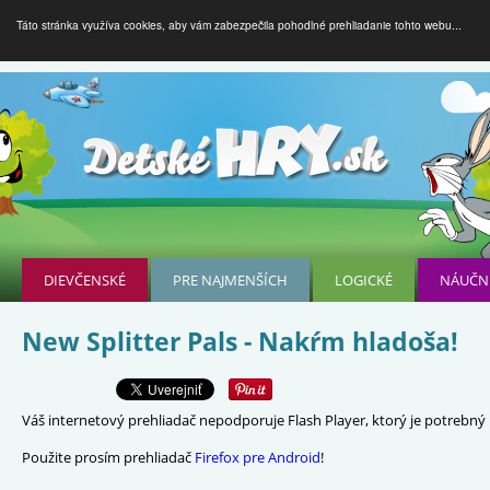
Táto stránka využíva cookies, aby vám zabezpečila pohodlné prehliadanie tohto webu...
DIEVČENSKÉ
PRE NAJMENŠÍCH
LOGICKÉ
NÁUČN
New Splitter Pals - Nakŕm hladoša!
Váš internetový prehliadač nepodporuje Flash Player, ktorý je potrebný p
Použite prosím prehliadač
Firefox pre Android
!