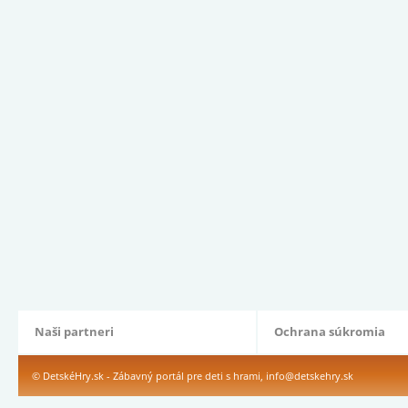
Naši partneri
Ochrana súkromia
© DetskéHry.sk - Zábavný portál pre deti s hrami,
info@detskehry.sk