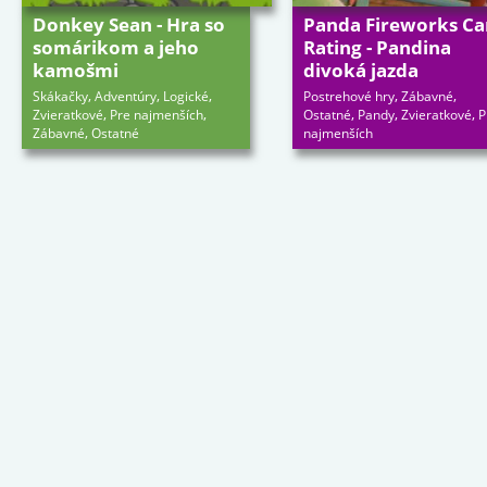
Donkey Sean - Hra so
Panda Fireworks Ca
somárikom a jeho
Rating - Pandina
kamošmi
divoká jazda
,
,
,
,
,
Skákačky
Adventúry
Logické
Postrehové hry
Zábavné
,
,
,
,
,
Zvieratkové
Pre najmenších
Ostatné
Pandy
Zvieratkové
P
,
Zábavné
Ostatné
najmenších