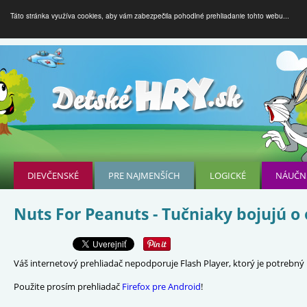
Táto stránka využíva cookies, aby vám zabezpečila pohodlné prehliadanie tohto webu...
DIEVČENSKÉ
PRE NAJMENŠÍCH
LOGICKÉ
NÁUČN
Nuts For Peanuts - Tučniaky bojujú o
Váš internetový prehliadač nepodporuje Flash Player, ktorý je potrebný p
Použite prosím prehliadač
Firefox pre Android
!