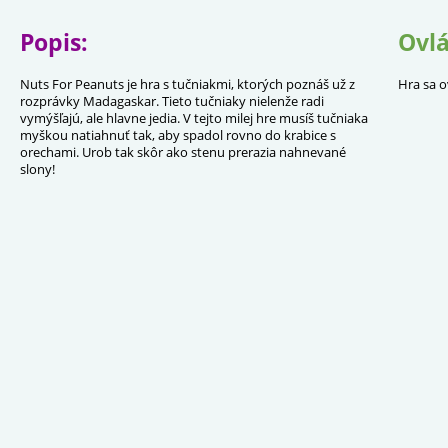
Popis:
Ovlá
Nuts For Peanuts je hra s tučniakmi, ktorých poznáš už z
Hra sa o
rozprávky Madagaskar. Tieto tučniaky nielenže radi
vymýšľajú, ale hlavne jedia. V tejto milej hre musíš tučniaka
myškou natiahnuť tak, aby spadol rovno do krabice s
orechami. Urob tak skôr ako stenu prerazia nahnevané
slony!