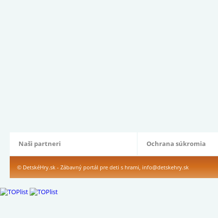
Naši partneri
Ochrana súkromia
© DetskéHry.sk - Zábavný portál pre deti s hrami,
info@detskehry.sk