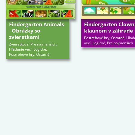
Findergarten Animals
Findergarten Clown 
- Obrázky so
klaunom v záhrade
zvieratkami
,
,
Postrehové hry
Ostatné
Hľad
,
,
vecí
Logické
Pre najmenších
,
,
Zvieratkové
Pre najmenších
,
,
Hľadanie vecí
Logické
,
Postrehové hry
Ostatné