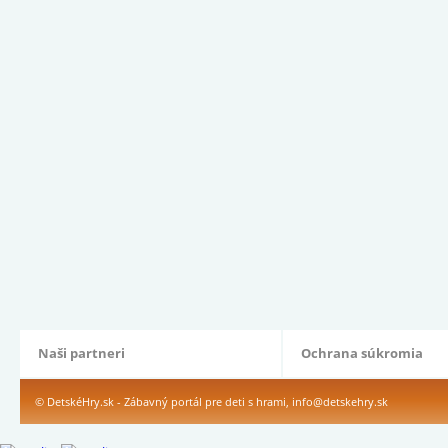
Naši partneri
Ochrana súkromia
© DetskéHry.sk - Zábavný portál pre deti s hrami,
info@detskehry.sk