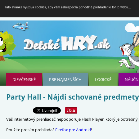
Táto stránka využíva cookies, aby vám zabezpečila pohodlné prehliadanie tohto webu...
DIEVČENSKÉ
PRE NAJMENŠÍCH
LOGICKÉ
NÁUČN
Party Hall - Nájdi schované predmety
Váš internetový prehliadač nepodporuje Flash Player, ktorý je potrebný p
Použite prosím prehliadač
Firefox pre Android
!