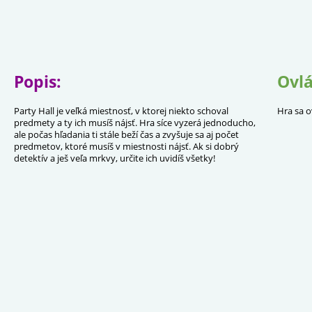
Popis:
Ovlá
Party Hall je veľká miestnosť, v ktorej niekto schoval
Hra sa o
predmety a ty ich musíš nájsť. Hra síce vyzerá jednoducho,
ale počas hľadania ti stále beží čas a zvyšuje sa aj počet
predmetov, ktoré musíš v miestnosti nájsť. Ak si dobrý
detektív a ješ veľa mrkvy, určite ich uvidíš všetky!