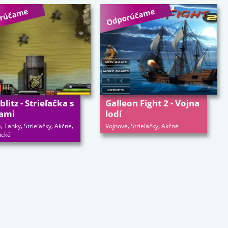
litz - Strieľačka s
Galleon Fight 2 - Vojna
ami
lodí
,
,
,
,
,
,
é
Tanky
Strieľačky
Akčné
Vojnové
Strieľačky
Akčné
ické