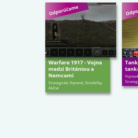
Warfare 1917 - Vojna
Tankb
medzi Britániou a
tank
Nemcami
Vojnov
Strateg
,
,
,
Strategické
Vojnové
Strieľačky
Akčné