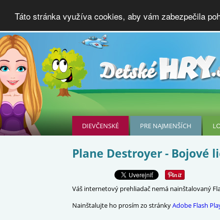
Táto stránka využíva cookies, aby vám zabezpečila poho
DIEVČENSKÉ
PRE NAJMENŠÍCH
L
Plane Destroyer - Bojové l
Váš internetový prehliadač nemá nainštalovaný Flas
Nainštalujte ho prosím zo stránky
Adobe Flash Pla