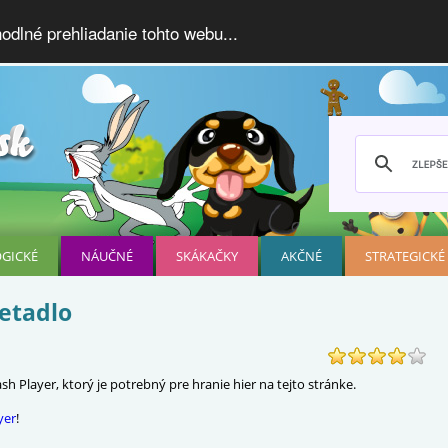
dlné prehliadanie tohto webu...
OGICKÉ
NÁUČNÉ
SKÁKAČKY
AKČNÉ
STRATEGICKÉ
ietadlo
h Player, ktorý je potrebný pre hranie hier na tejto stránke.
yer
!