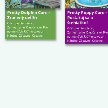
Pretty Dolphin Care -
Pretty Puppy Care -
Zranený delfín
Postaraj sa o
šteniatko!
,
Ošetrovanie zvierat
,
,
Zamestnanie
Dievčenské
Pre
,
Ošetrovanie zvierat
,
,
najmenších
Učíme sa veci
,
,
Zamestnanie
Dievčenské
Pre
,
,
Náučné
Zábavné
Ostatné
,
,
najmenších
Učíme sa veci
,
,
Náučné
Zábavné
Ostatné