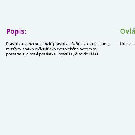
Popis:
Ovlá
Prasiatku sa narodia malé prasiatka. Skôr, ako sa to stane,
Hra sa o
musíš zvieratko vyšetriť ako zverolekár a potom sa
postarať aj o malé prasiatka. Vyskúšaj, či to dokážeš.