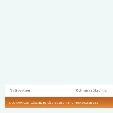
Naši partneri
Ochrana súkromia
© DetskéHry.sk - Zábavný portál pre deti s hrami,
info@detskehry.sk