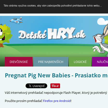
Táto stránka využíva cookies, aby vám zabezpečila pohodlné prehliadanie tohto webu...
DIEVČENSKÉ
PRE NAJMENŠÍCH
LOGICKÉ
NÁUČN
Pregnat Pig New Babies - Prasiatko 
Váš internetový prehliadač nepodporuje Flash Player, ktorý je potrebný p
Použite prosím prehliadač
Firefox pre Android
!