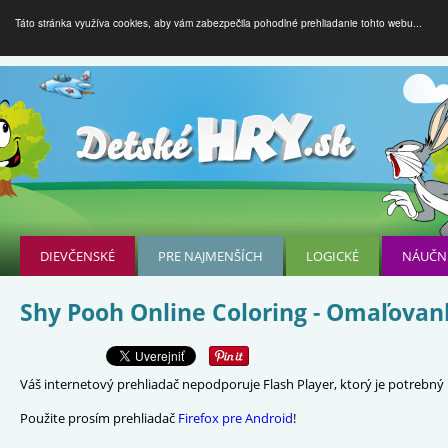
Táto stránka využíva cookies, aby vám zabezpečila pohodlné prehliadanie tohto webu...
DIEVČENSKÉ
PRE NAJMENŠÍCH
LOGICKÉ
NÁUČN
Shy Pooh Online Coloring - Omaľova
Váš internetový prehliadač nepodporuje Flash Player, ktorý je potrebný p
Použite prosím prehliadač
Firefox pre Android
!