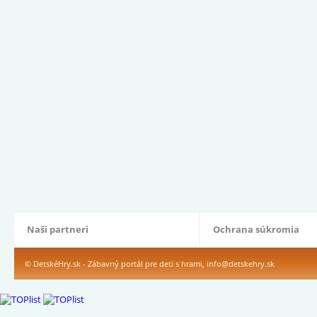
Naši partneri
Ochrana súkromia
© DetskéHry.sk - Zábavný portál pre deti s hrami,
info@detskehry.sk