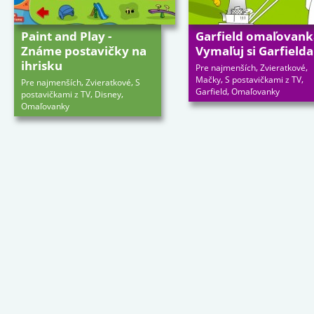
Paint and Play -
Garfield omaľovank
Známe postavičky na
Vymaľuj si Garfielda
ihrisku
,
,
Pre najmenších
Zvieratkové
,
,
Mačky
S postavičkami z TV
,
,
Pre najmenších
Zvieratkové
S
,
Garfield
Omaľovanky
,
,
postavičkami z TV
Disney
Omaľovanky