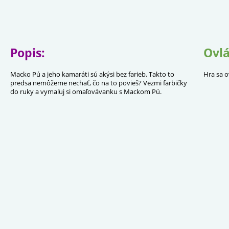
Popis:
Ovlá
Macko Pú a jeho kamaráti sú akýsi bez farieb. Takto to
Hra sa o
predsa nemôžeme nechať, čo na to povieš? Vezmi farbičky
do ruky a vymaľuj si omaľovávanku s Mackom Pú.