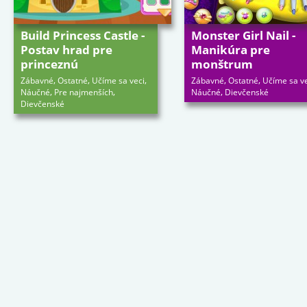
Build Princess Castle -
Monster Girl Nail -
Postav hrad pre
Manikúra pre
princeznú
monštrum
,
,
,
,
,
Zábavné
Ostatné
Učíme sa veci
Zábavné
Ostatné
Učíme sa v
,
,
,
Náučné
Pre najmenších
Náučné
Dievčenské
Dievčenské