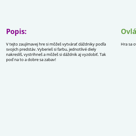
Popis:
Ovlá
V tejto zaujímavej hre si môžeš vytvárať dáždniky podľa
Hra sa o
svojich predstáv. Vyberieš si farbu, jednotlivé diely
nakreslíš, vystrihneš a môžeš si dáždnik aj vyzdobiť. Tak
poď na to a dobre sa zabav!