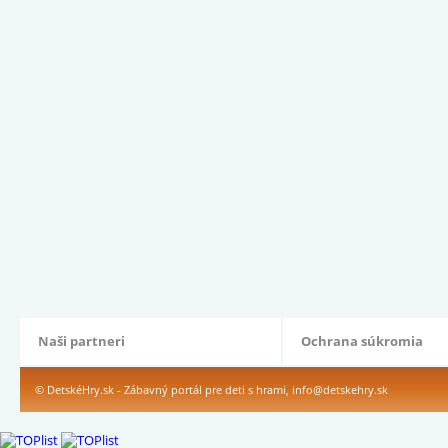
Naši partneri
Ochrana súkromia
© DetskéHry.sk - Zábavný portál pre deti s hrami,
info@detskehry.sk