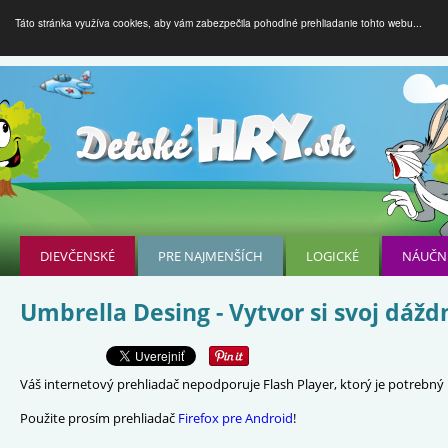
Táto stránka využíva cookies, aby vám zabezpečila pohodlné prehliadanie tohto webu...
DIEVČENSKÉ
PRE NAJMENŠÍCH
LOGICKÉ
NÁUČN
Umbrella Desing - Vytvor si svoj dážd
Váš internetový prehliadač nepodporuje Flash Player, ktorý je potrebný p
Použite prosím prehliadač
Firefox pre Android
!