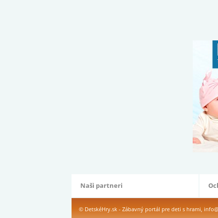
Naši partneri
Oc
© DetskéHry.sk - Zábavný portál pre deti s hrami,
info@