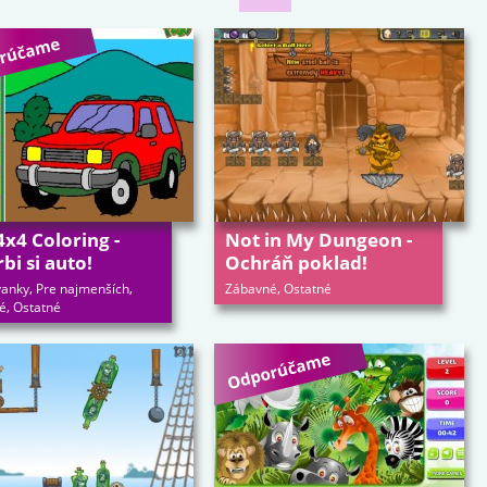
4x4 Coloring -
Not in My Dungeon -
bi si auto!
Ochráň poklad!
,
,
,
anky
Pre najmenších
Zábavné
Ostatné
,
é
Ostatné