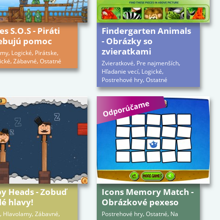
es S.O.S - Piráti
Findergarten Animals
ebujú pomoc
- Obrázky so
zvieratkami
,
,
,
amy
Logické
Pirátske
,
,
ické
Zábavné
Ostatné
,
,
Zvieratkové
Pre najmenších
,
,
Hľadanie vecí
Logické
,
Postrehové hry
Ostatné
py Heads - Zobuď
Icons Memory Match -
lé hlavy!
Obrázkové pexeso
,
,
,
,
,
Hlavolamy
Zábavné
Postrehové hry
Ostatné
Na