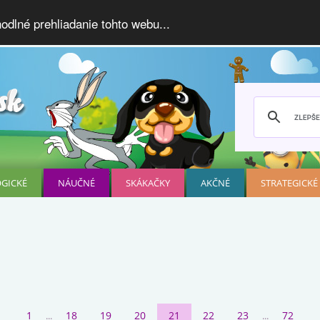
dlné prehliadanie tohto webu...
OGICKÉ
NÁUČNÉ
SKÁKAČKY
AKČNÉ
STRATEGICKÉ
1
18
19
20
21
22
23
72
...
...