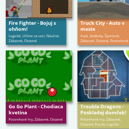
Fire Fighter - Bojuj s
Truck City - Auto v
ohňom!
meste
,
,
,
,
,
Logické
Učíme sa veci
Náučné
Autá, dodávky
Športové
,
,
,
Zábavné
Ostatné
Zábavné
Ostatné
Postrehové
Go Go Plant - Chodiaca
Trouble Dragons -
kvetina
Poskladaj domček!
,
,
,
,
Postrehové hry
Zábavné
Ostatné
Postrehové hry
Zábavné
,
,
Ostatné
Puzzle
Logické