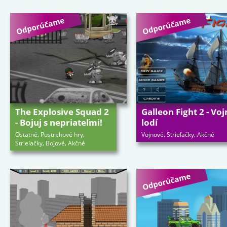
The Explosive Squad 2
Galleon Fight 2 - Voj
- Bojuj s nepriateľmi!
lodí
,
,
,
,
Ostatné
Postrehové hry
Vojnové
Strieľačky
Akčné
,
,
Strieľačky
Bojové
Akčné