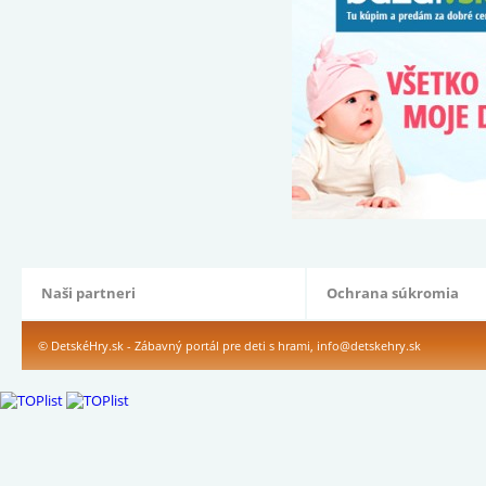
Naši partneri
Ochrana súkromia
© DetskéHry.sk - Zábavný portál pre deti s hrami,
info@detskehry.sk