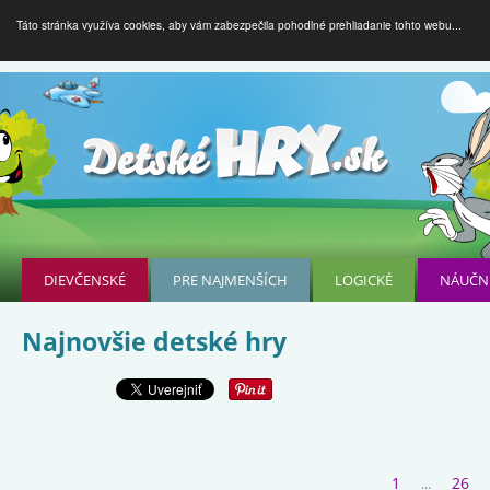
Táto stránka využíva cookies, aby vám zabezpečila pohodlné prehliadanie tohto webu...
DIEVČENSKÉ
PRE NAJMENŠÍCH
LOGICKÉ
NÁUČN
Najnovšie detské hry
1
26
...