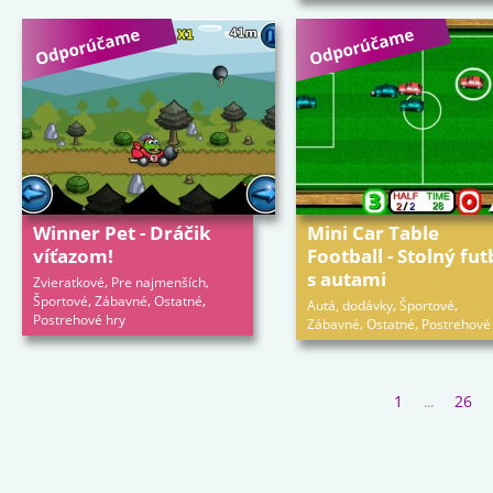
Winner Pet - Dráčik
Mini Car Table
víťazom!
Football - Stolný fut
s autami
,
,
Zvieratkové
Pre najmenších
,
,
,
Športové
Zábavné
Ostatné
,
,
Autá, dodávky
Športové
Postrehové hry
,
,
Zábavné
Ostatné
Postrehové
1
26
...