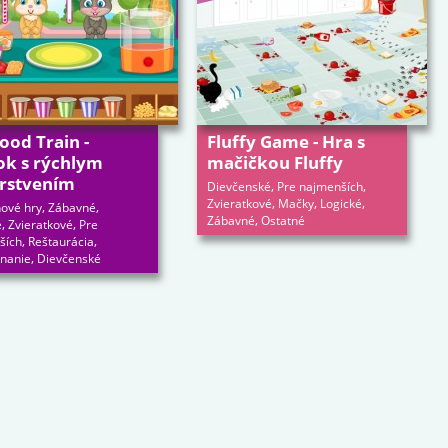
ood Train -
Fluffy Game - Hra s
ok s rýchlym
mačičkou Fluffy
rstvením
,
,
Dievčenské
Pre najmenších
,
,
,
Zvieratkové
Mačky
Logické
,
,
ové hry
Zábavné
,
Zábavné
Ostatné
,
,
é
Zvieratkové
Pre
,
,
ších
Reštaurácia
,
nanie
Dievčenské