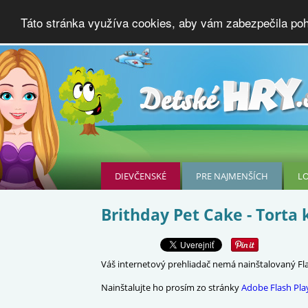
Táto stránka využíva cookies, aby vám zabezpečila poho
DIEVČENSKÉ
PRE NAJMENŠÍCH
L
Brithday Pet Cake - Torta
Váš internetový prehliadač nemá nainštalovaný Flas
Nainštalujte ho prosím zo stránky
Adobe Flash Pla