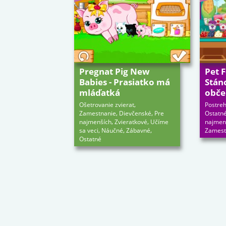
Pregnat Pig New
Pet F
Babies - Prasiatko má
Stán
mláďatká
obče
,
Ošetrovanie zvierat
Postreh
,
,
Zamestnanie
Dievčenské
Pre
Ostatn
,
,
najmenších
Zvieratkové
Učíme
najmen
,
,
,
sa veci
Náučné
Zábavné
Zamest
Ostatné