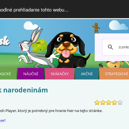
dlné prehliadanie tohto webu...
OGICKÉ
NÁUČNÉ
SKÁKAČKY
AKČNÉ
STRATEGICKÉ
 k narodeninám
h Player, ktorý je potrebný pre hranie hier na tejto stránke.
yer
!