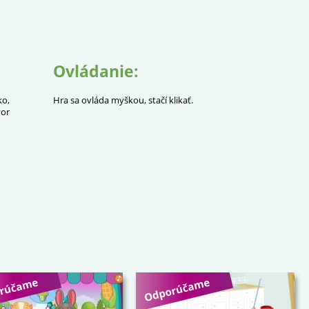
Ovládanie:
ko,
Hra sa ovláda myškou, stačí klikať.
vor