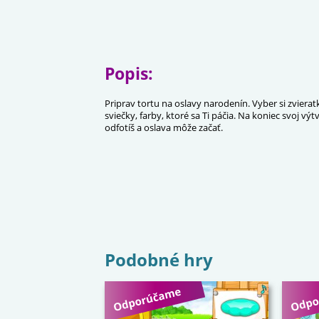
Popis:
Priprav tortu na oslavy narodenín. Vyber si zvierat
sviečky, farby, ktoré sa Ti páčia. Na koniec svoj výt
odfotíš a oslava môže začať.
Podobné hry