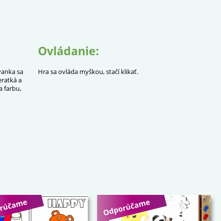
Ovládanie:
vanka sa
Hra sa ovláda myškou, stačí klikať.
eratká a
a farbu,