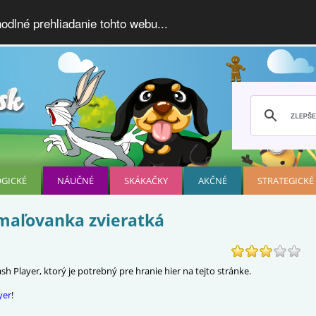
dlné prehliadanie tohto webu...
OGICKÉ
NÁUČNÉ
SKÁKAČKY
AKČNÉ
STRATEGICKÉ
Omaľovanka zvieratká
h Player, ktorý je potrebný pre hranie hier na tejto stránke.
yer
!