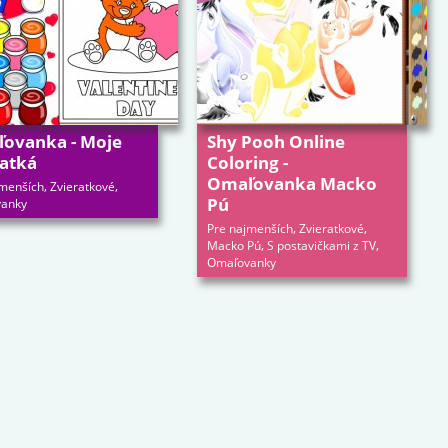
ovanka - Moje
Shy Pooh Online
ratká
Coloring -
Omaľovanka Macko
,
,
jmenších
Zvieratkové
Pú
anky
,
,
Pre najmenších
Zvieratkové
,
,
Macko Pú
S postavičkami z TV
Omaľovanky