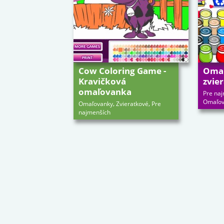
Cow Coloring Game -
Omaľ
Kravičková
zvie
omaľovanka
Pre na
Omaľov
,
,
Omaľovanky
Zvieratkové
Pre
najmenších