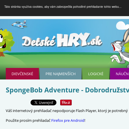
Táto stránka využíva cookies, aby vám zabezpečila pohodlné prehliadanie tohto webu...
DIEVČENSKÉ
PRE NAJMENŠÍCH
LOGICKÉ
NÁUČN
SpongeBob Adventure - Dobrodružst
Váš internetový prehliadač nepodporuje Flash Player, ktorý je potrebný p
Použite prosím prehliadač
Firefox pre Android
!