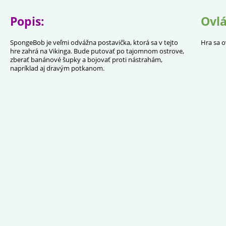
Popis:
Ovlá
SpongeBob je veľmi odvážna postavička, ktorá sa v tejto
Hra sa o
hre zahrá na Vikinga. Bude putovať po tajomnom ostrove,
zberať banánové šupky a bojovať proti nástrahám,
napríklad aj dravým potkanom.