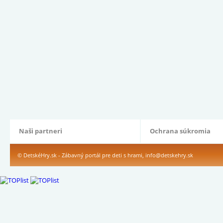
Naši partneri
Ochrana súkromia
© DetskéHry.sk - Zábavný portál pre deti s hrami,
info@detskehry.sk