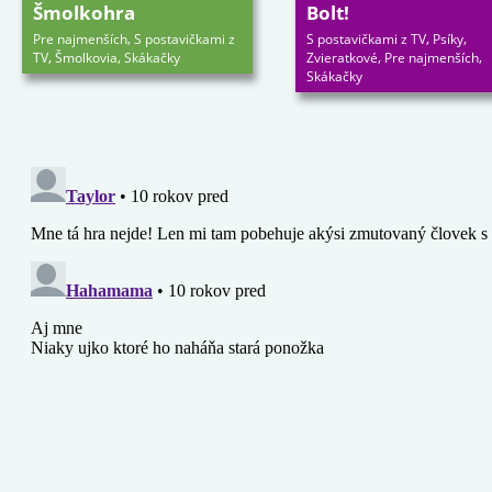
Šmolkohra
Bolt!
,
,
,
Pre najmenších
S postavičkami z
S postavičkami z TV
Psíky
,
,
,
,
TV
Šmolkovia
Skákačky
Zvieratkové
Pre najmenších
Skákačky