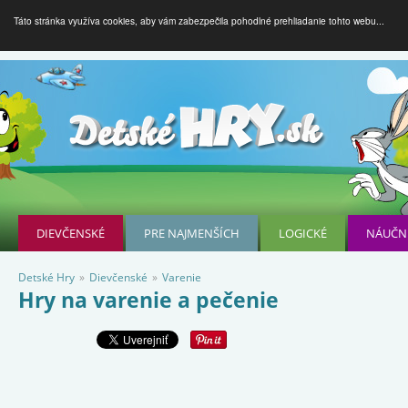
Táto stránka využíva cookies, aby vám zabezpečila pohodlné prehliadanie tohto webu...
DIEVČENSKÉ
PRE NAJMENŠÍCH
LOGICKÉ
NÁUČN
Detské Hry
»
Dievčenské
»
Varenie
Hry na varenie a pečenie