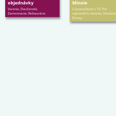
objednávky
Minnie
,
,
,
Varenie
Dievčenské
S postavičkami z TV
Pre
,
,
,
Zamestnanie
Reštaurácia
najmenších
Varenie
Dievčen
Disney