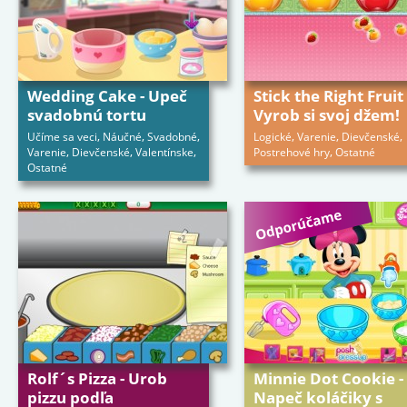
Wedding Cake - Upeč
Stick the Right Fruit 
svadobnú tortu
Vyrob si svoj džem!
,
,
,
,
,
,
Učíme sa veci
Náučné
Svadobné
Logické
Varenie
Dievčenské
,
,
,
,
Varenie
Dievčenské
Valentínske
Postrehové hry
Ostatné
Ostatné
Rolf´s Pizza - Urob
Minnie Dot Cookie -
pizzu podľa
Napeč koláčiky s