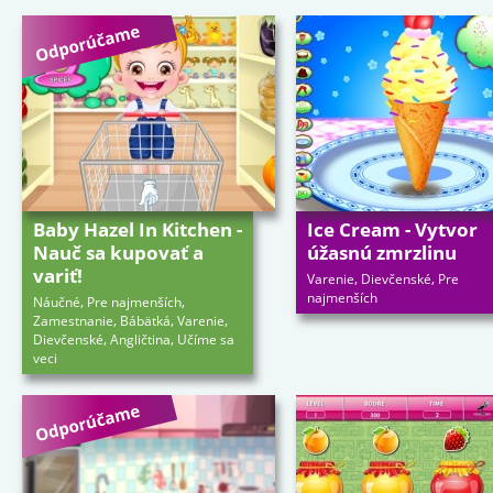
Baby Hazel In Kitchen -
Ice Cream - Vytvor
Nauč sa kupovať a
úžasnú zmrzlinu
variť!
,
,
Varenie
Dievčenské
Pre
najmenších
,
,
Náučné
Pre najmenších
,
,
,
Zamestnanie
Bábätká
Varenie
,
,
Dievčenské
Angličtina
Učíme sa
veci