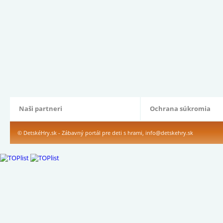
Naši partneri
Ochrana súkromia
© DetskéHry.sk - Zábavný portál pre deti s hrami,
info@detskehry.sk