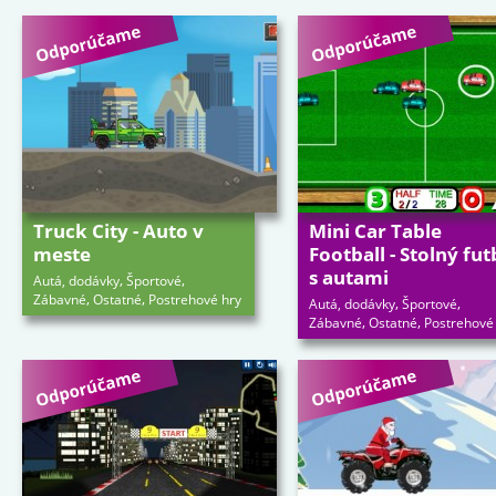
Truck City - Auto v
Mini Car Table
meste
Football - Stolný fut
s autami
,
,
Autá, dodávky
Športové
,
,
Zábavné
Ostatné
Postrehové hry
,
,
Autá, dodávky
Športové
,
,
Zábavné
Ostatné
Postrehové