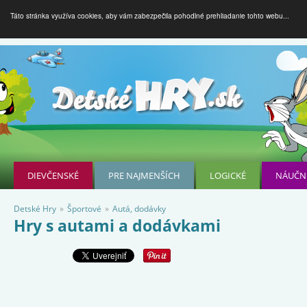
Táto stránka využíva cookies, aby vám zabezpečila pohodlné prehliadanie tohto webu...
DIEVČENSKÉ
PRE NAJMENŠÍCH
LOGICKÉ
NÁUČN
Detské Hry
»
Športové
»
Autá, dodávky
Hry s autami a dodávkami