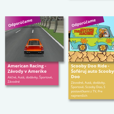
American Racing -
Scooby Doo Ride -
Závody v Amerike
Šoféruj auto Scooby
Doo
,
,
,
Akčné
Autá, dodávky
Športové
Závodné
,
,
Závodné
Autá, dodávky
,
,
Športové
Scooby Doo
S
,
postavičkami z TV
Pre
najmenších