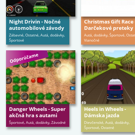
Night Drivin - Nočné
Christmas Gift Race 
automobilové závody
Darčekové preteky
,
,
,
,
,
Zábavné
Ostatné
Autá, dodávky
Autá, dodávky
Športové
Osta
Športové
Vianočné
Danger Wheels - Super
Heels in Wheels -
akčná hra s autami
Dámska jazda
,
,
,
,
Športové
Autá, dodávky
Závodné
Dievčenské
Autá, dodávky
,
Športové
Ostatné