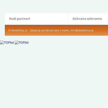
Naši partneri
Ochrana súkromia
© DetskéHry.sk - Zábavný portál pre deti s hrami,
info@detskehry.sk