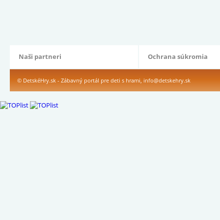
Naši partneri
Ochrana súkromia
© DetskéHry.sk - Zábavný portál pre deti s hrami,
info@detskehry.sk