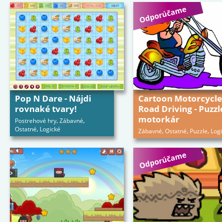
Pop N Dare - Nájdi
Cartoon Motorcycle
rovnaké tvary!
Road Driving - Puzzl
motorkár
,
,
Postrehové hry
Zábavné
,
Ostatné
Logické
,
,
,
Zábavné
Ostatné
Puzzle
Log