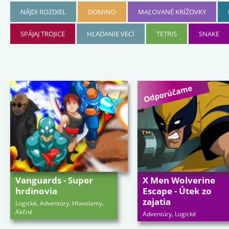
NÁJDI ROZDIEL
DOMINO
MAĽOVANÉ KRÍŽOVKY
SPÁJAJ TROJICE
HĽADANIE VECÍ
TETRIS
SNAKE
Vanguards - Super
X Men Wolverine
hrdinovia
Escape - Útek zo
zajatia
,
,
,
Logické
Adventúry
Hlavolamy
Akčné
,
Adventúry
Logické