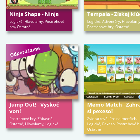
Ninja Shape - Ninja
Tempala - Získaj kľú
,
,
,
,
Logické
Hlavolamy
Postrehové
Logické
Adventúry
Hlavolam
,
,
hry
Ostatné
Postrehové hry
Ostatné
Jump Out! - Vyskoč
Memo Match - Zahra
von!
si pexeso!
,
,
,
,
Postrehové hry
Zábavné
Zvieratkové
Pre najmenších
,
,
,
,
Ostatné
Hlavolamy
Logické
Logické
Pexeso
Postrehové h
Ostatné