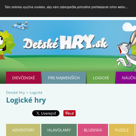
Táto stránka využíva cookies, aby vám zabezpečila pohodlné prehliadanie tohto webu...
DIEVČENSKÉ
PRE NAJMENŠÍCH
LOGICKÉ
NÁUČN
Detské Hry
»
Logické
Logické hry
ADVENTÚRY
HLAVOLAMY
BLUDISKÁ
PUZZLE