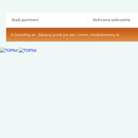
Naši partneri
Ochrana súkromia
© DetskéHry.sk - Zábavný portál pre deti s hrami,
info@detskehry.sk