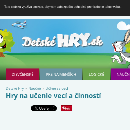
Táto stránka využíva cookies, aby vám zabezpečila pohodlné prehliadanie tohto webu...
DIEVČENSKÉ
PRE NAJMENŠÍCH
LOGICKÉ
NÁUČN
Detské Hry
»
Náučné
»
Učíme sa veci
Hry na učenie vecí a činností