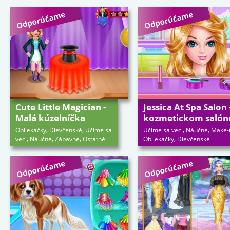
Cute Little Magician -
Jessica At Spa Salon 
Malá kúzelníčka
kozmetickom salón
,
,
,
,
Obliekačky
Dievčenské
Učíme sa
Učíme sa veci
Náučné
Make-
,
,
,
,
veci
Náučné
Zábavné
Ostatné
Obliekačky
Dievčenské