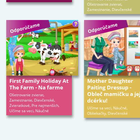
,
Ošetrovanie zvierat
,
Zamestnanie
Dievčenské
First Family Holiday At
Mother Daughter
The Farm - Na farme
Paiting Dressup -
Obleč mamičku a je
,
Ošetrovanie zvierat
dcérku!
,
,
Zamestnanie
Dievčenské
,
,
Zvieratkové
Pre najmenších
,
,
Učíme sa veci
Náučné
,
Učíme sa veci
Náučné
,
Obliekačky
Dievčenské