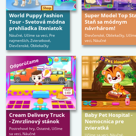
World Puppy Fashion
Super Model Top Sta
Tour - Svetová módna
Staň sa módnym
prehliadka šteniatok
návrhárom!
,
,
,
,
Náučné
Učíme sa veci
Pre
Dievčenské
Obliekačky
Učíme
,
,
,
najmenších
Zvieratkové
veci
Náučné
,
Dievčenské
Obliekačky
Cream Delivery Truck
Baby Pet Hospital -
- Zmrzlinový stánok
Nemocnica pre
zvieratká
,
,
Postrehové hry
Ostatné
Učíme
,
sa veci
Náučné
,
,
Učíme sa veci
Náučné