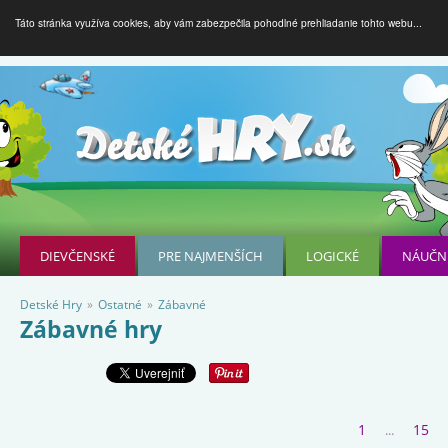
Táto stránka využíva cookies, aby vám zabezpečila pohodlné prehliadanie tohto webu...
DIEVČENSKÉ
PRE NAJMENŠÍCH
LOGICKÉ
NÁUČN
Detské Hry
»
Ostatné
»
Zábavné
Zábavné hry
1
15
...