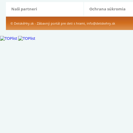
Naši partneri
Ochrana súkromia
© DetskéHry.sk - Zábavný portál pre deti s hrami,
info@detskehry.sk