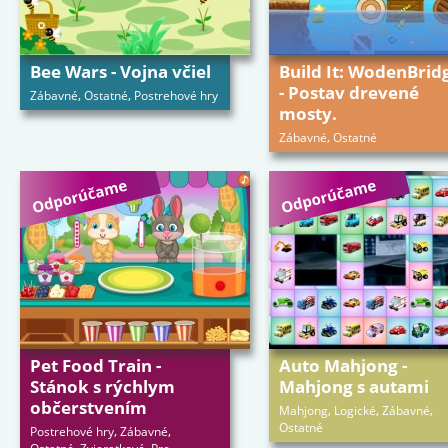
Bee Wars - Vojna včiel
Build It: WodenBrid
- Postav drevené
,
,
Zábavné
Ostatné
Postrehové hry
mosty.
,
Zábavné
Ostatné
Pet Food Train -
Auto Mahjong -
Stánok s rýchlym
Mahjong s autami
občerstvením
,
,
,
Mahjong
Logické
Zábavné
Ostatné
,
,
Postrehové hry
Zábavné