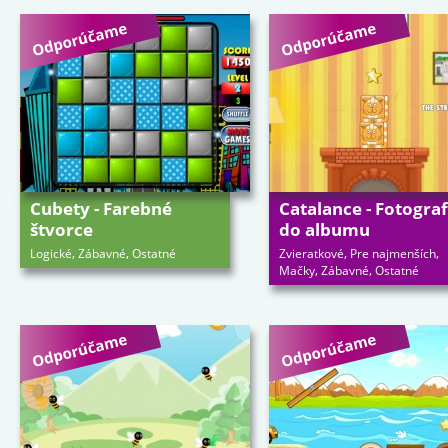
Cubety - Farebné
Catalance - Fotograf
štvorce
do albumu
,
,
,
,
Logické
Zábavné
Ostatné
Zvieratkové
Pre najmenších
,
,
Mačky
Zábavné
Ostatné