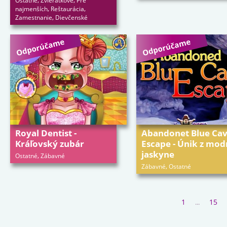
,
,
Ostatné
Zvieratkové
Pre
,
,
najmenších
Reštaurácia
,
Zamestnanie
Dievčenské
Royal Dentist -
Abandonet Blue Ca
Kráľovský zubár
Escape - Únik z mod
jaskyne
,
Ostatné
Zábavné
,
Zábavné
Ostatné
1
15
...