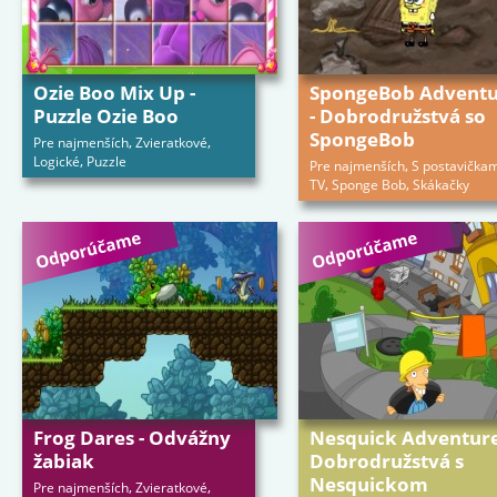
Ozie Boo Mix Up -
SpongeBob Advent
Puzzle Ozie Boo
- Dobrodružstvá so
SpongeBob
,
,
Pre najmenších
Zvieratkové
,
Logické
Puzzle
,
Pre najmenších
S postavičkam
,
,
TV
Sponge Bob
Skákačky
Frog Dares - Odvážny
Nesquick Adventure
žabiak
Dobrodružstvá s
Nesquickom
,
,
Pre najmenších
Zvieratkové