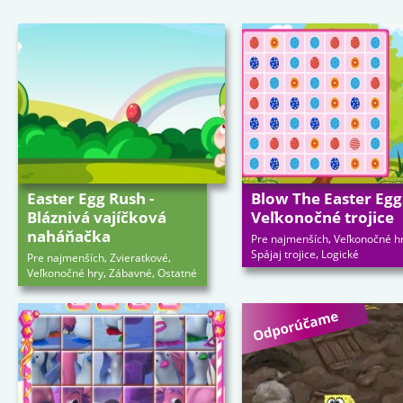
Easter Egg Rush -
Blow The Easter Eggs
Bláznivá vajíčková
Veľkonočné trojice
naháňačka
,
Pre najmenších
Veľkonočné h
,
Spájaj trojice
Logické
,
,
Pre najmenších
Zvieratkové
,
,
Veľkonočné hry
Zábavné
Ostatné