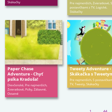
Skákačky
,
,
Pre najmenších
Zvieratkové
,
,
postavičkami z TV
Logické
Skákačky
Paper Chase
Tweety Adventure -
Adventure - Chyť
Skákačka s Tweety
psíka Kradoša!
,
Pre najmenších
S postavičkam
,
,
TV
Tweety
Skákačky
,
,
Dievčenské
Pre najmenších
,
,
,
Zvieratkové
Psíky
Zábavné
Ostatné
1
44
...