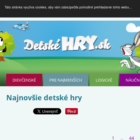
Táto stránka využíva cookies, aby vám zabezpečila pohodlné prehliadanie tohto webu...
DIEVČENSKÉ
PRE NAJMENŠÍCH
LOGICKÉ
NÁUČN
Najnovšie detské hry
1
44
...