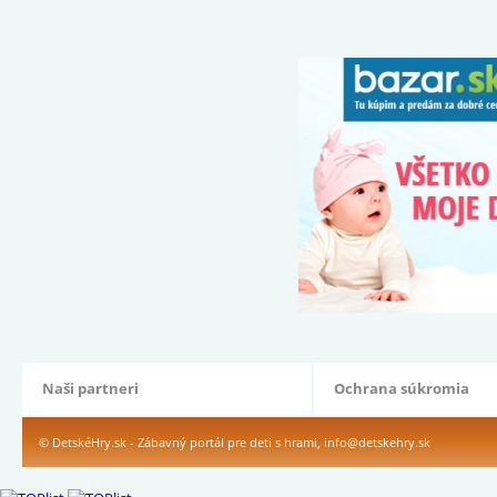
Naši partneri
Ochrana súkromia
© DetskéHry.sk - Zábavný portál pre deti s hrami,
info@detskehry.sk