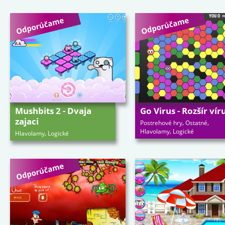
Mushbits 2 - Dvaja
Go Virus - Rozšír vír
zajaci
,
,
Postrehové hry
Ostatné
,
Hlavolamy
Logické
,
Hlavolamy
Logické