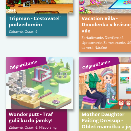
Tripman - Cestovateľ
Vacation Villa -
podvedomím
Dovolenka v krásne
vile
,
Zábavné
Ostatné
,
,
Zariaďovanie
Dievčenské
,
,
Upratovanie
Zamestnanie
Uč
,
sa veci
Náučné
Wonderputt - Traf
Mother Daughter
guličku do jamky!
Paiting Dressup -
Obleč mamičku a je
,
,
,
Zábavné
Ostatné
Hlavolamy