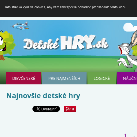
Táto stránka využíva cookies, aby vám zabezpečila pohodlné prehliadanie tohto webu...
DIEVČENSKÉ
PRE NAJMENŠÍCH
LOGICKÉ
NÁUČN
Najnovšie detské hry
1
...