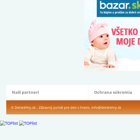
Naši partneri
Ochrana súkromia
© DetskéHry.sk - Zábavný portál pre deti s hrami,
info@detskehry.sk