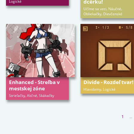
dcérku!
Logické
,
,
Učíme sa veci
Náučné
,
Obliekačky
Dievčenské
Enhanced - Streľba v
Divide - Rozdeľ tvar!
mestskej zóne
,
Hlavolamy
Logické
,
,
Strieľačky
Akčné
Skákačky
1
...