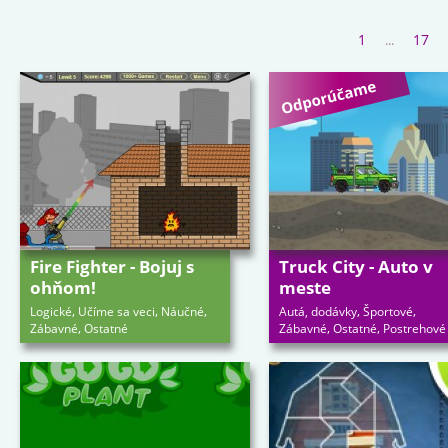
1
17
...
Fire Fighter - Bojuj s
Truck City - Auto v
ohňom!
meste
,
,
,
,
,
Logické
Učíme sa veci
Náučné
Autá, dodávky
Športové
,
,
,
Zábavné
Ostatné
Zábavné
Ostatné
Postrehové