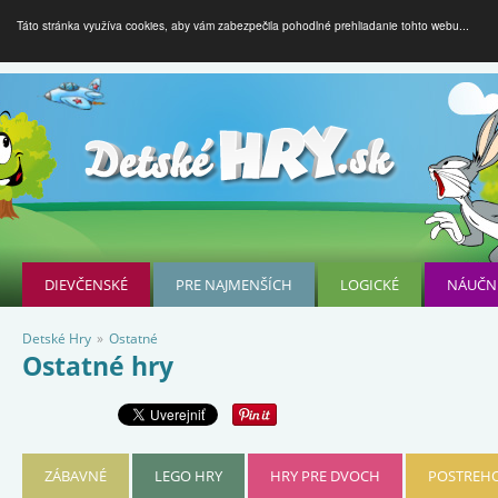
Táto stránka využíva cookies, aby vám zabezpečila pohodlné prehliadanie tohto webu...
DIEVČENSKÉ
PRE NAJMENŠÍCH
LOGICKÉ
NÁUČN
Detské Hry
»
Ostatné
Ostatné hry
ZÁBAVNÉ
LEGO HRY
HRY PRE DVOCH
POSTREHO