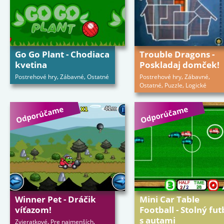
Go Go Plant - Chodiaca
Trouble Dragons -
kvetina
Poskladaj domček!
,
,
,
,
Postrehové hry
Zábavné
Ostatné
Postrehové hry
Zábavné
,
,
Ostatné
Puzzle
Logické
Winner Pet - Dráčik
Mini Car Table
víťazom!
Football - Stolný fut
s autami
,
,
Zvieratkové
Pre najmenších