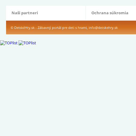
Naši partneri
Ochrana súkromia
© DetskéHry.sk - Zábavný portál pre deti s hrami,
info@detskehry.sk