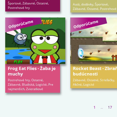
,
,
,
Športové
Zábavné
Ostatné
,
,
Autá, dodávky
Športové
Postrehové hry
,
,
Zábavné
Ostatné
Postrehové
Frog Eat Flies - Žaba je
Rocket Beast - Zbraň
muchy
budúcnosti
,
,
,
,
,
Postrehové hry
Ostatné
Zábavné
Ostatné
Strieľačky
,
,
,
,
Zábavné
Bludiská
Logické
Pre
Akčné
Logické
,
najmenších
Zvieratkové
1
17
...