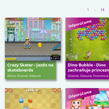
1
18
...
Crazy Skater - Jazda na
Dino Bubble - Dino
skateboarde
zachraňuje princez
,
,
,
,
Akčné
Ostatné
Zábavné
Ostatné
Zábavné
Postrehové