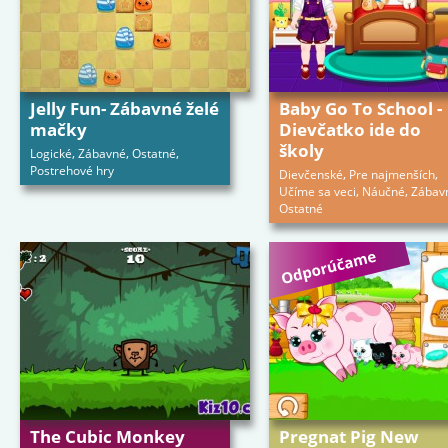
Jelly Fun- Zábavné želé
Baby Go To School -
mačky
Dievčatko ide do
školy
,
,
,
Logické
Zábavné
Ostatné
Postrehové hry
,
,
Dievčenské
Pre najmenších
,
,
Učíme sa veci
Náučné
Zábav
Ostatné
The Cubic Monkey
Pregnat Pig New