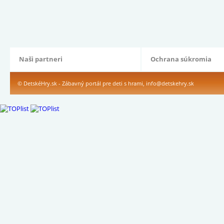
Naši partneri
Ochrana súkromia
© DetskéHry.sk - Zábavný portál pre deti s hrami,
info@detskehry.sk