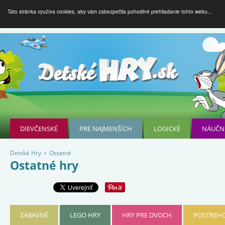
Táto stránka využíva cookies, aby vám zabezpečila pohodlné prehliadanie tohto webu...
DIEVČENSKÉ
PRE NAJMENŠÍCH
LOGICKÉ
NÁUČN
Detské Hry
»
Ostatné
Ostatné hry
ZÁBAVNÉ
LEGO HRY
HRY PRE DVOCH
POSTREHO