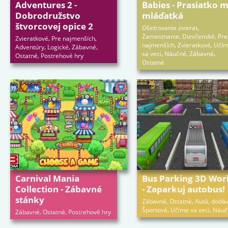
Adventures 2 -
Babies - Prasiatko 
Dobrodružstvo
mláďatká
štvorcovej opice 2
,
Ošetrovanie zvierat
,
,
Zamestnanie
Dievčenské
Pre
,
,
Zvieratkové
Pre najmenších
,
,
najmenších
Zvieratkové
Učí
,
,
,
Adventúry
Logické
Zábavné
,
,
,
sa veci
Náučné
Zábavné
,
Ostatné
Postrehové hry
Ostatné
Carnival Mania
Bus Parking 3D Wor
Collection - Zábavné
- Zaparkuj autobus!
stánky
,
,
Zábavné
Ostatné
Autá, dodá
,
,
Športové
Učíme sa veci
Náuč
,
,
Zábavné
Ostatné
Postrehové hry