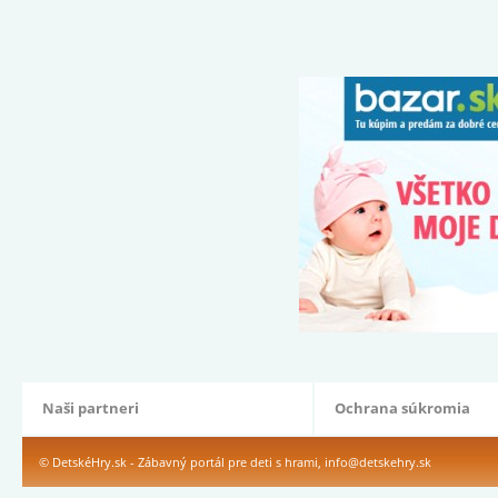
Naši partneri
Ochrana súkromia
© DetskéHry.sk - Zábavný portál pre deti s hrami,
info@detskehry.sk