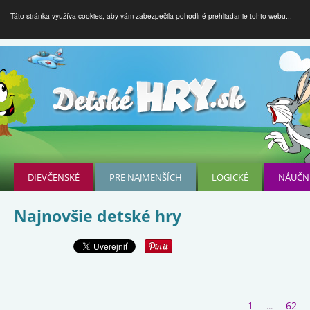
Táto stránka využíva cookies, aby vám zabezpečila pohodlné prehliadanie tohto webu...
DIEVČENSKÉ
PRE NAJMENŠÍCH
LOGICKÉ
NÁUČN
Najnovšie detské hry
1
62
...