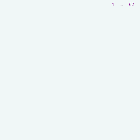
1
62
...