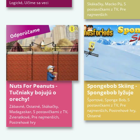
,
Logické
Učíme sa veci
,
,
Skákačky
Macko Pú
S
,
postavičkami z TV
Pre
najmenších
Nuts For Peanuts -
Spongebob Skiing -
Tučniaky bojujú o
Spongebob lyžuje
orechy!
,
,
Športové
Sponge Bob
S
,
postavičkami z TV
Pre
,
,
,
Zábavné
Ostatné
Skákačky
,
,
najmenších
Postrehové hry
,
,
Madagaskar
S postavičkami z TV
Ostatné
,
,
Zvieratkové
Pre najmenších
Postrehové hry