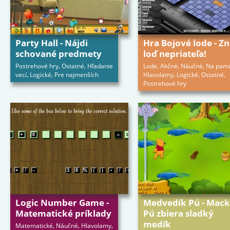
Party Hall - Nájdi
Hra Bojové lode - Zn
schované predmety
loď nepriateľa!
,
,
,
,
,
Postrehové hry
Ostatné
Hľadanie
Lode
Akčné
Náučné
Na pam
,
,
,
,
,
vecí
Logické
Pre najmenších
Hlavolamy
Logické
Ostatné
Postrehové hry
Logic Number Game -
Medvedík Pú - Mac
Matematické príklady
Pú zbiera sladký
medík
,
,
,
Matematické
Náučné
Hlavolamy